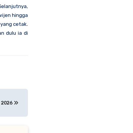
Selanjutnya,
wijen hingga
oyang cetak.
n dulu ia di
a 2026