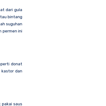
at dari gula
atau bintang
lah suguhan
n permen ini
perti donat
a kastor dan
k pakai saus