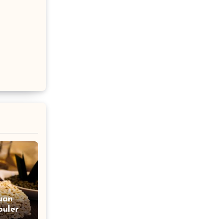
uan
uler