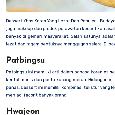
Dessert Khas Korea Yang Lezat Dan Populer – Budaya korea memang tidak hanya dari musik dan fashion. Saat ini banyak
juga makeup dan produk perawatan kecantikan asal 
banyak di gemari masyarakat. Salah satunya adala
lezat dan ragam bentuknya menggugah selera. Di baw
Patbingsu
Patbingsu ini memiliki arti dalam bahasa korea es ser
kental manis dan pasta kacang merah. Hidangan ini 
panas. Dessert ini memiliki kombinasi tekstur yang l
menjadi facorit banyak orang.
Hwajeon