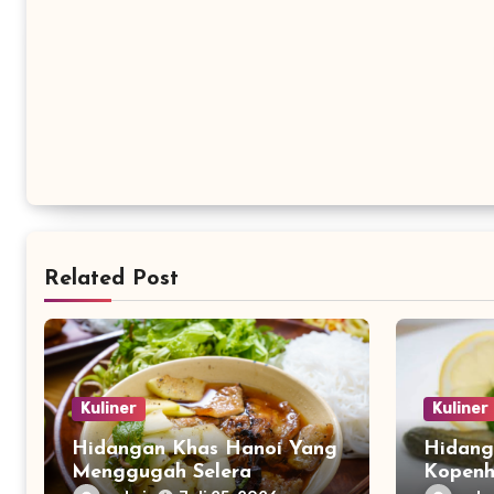
Related Post
Kuliner
Kuliner
Hidangan Khas Hanoi Yang
Hidang
Menggugah Selera
Kopenh