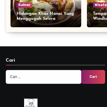
Kuliner
Wisata
Hidangan Khas Hanoi Yang
Tempat
Menggugah Selera
Windho
Cari
Cari
untuk: