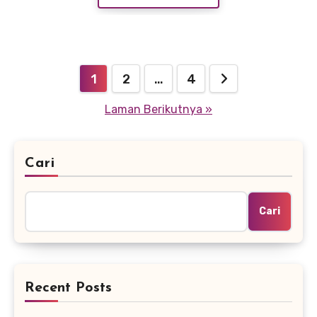
Paginasi
1
2
…
4
pos
Laman Berikutnya »
Cari
Cari
Recent Posts