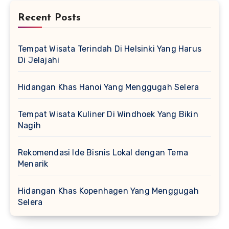
Recent Posts
Tempat Wisata Terindah Di Helsinki Yang Harus
Di Jelajahi
Hidangan Khas Hanoi Yang Menggugah Selera
Tempat Wisata Kuliner Di Windhoek Yang Bikin
Nagih
Rekomendasi Ide Bisnis Lokal dengan Tema
Menarik
Hidangan Khas Kopenhagen Yang Menggugah
Selera