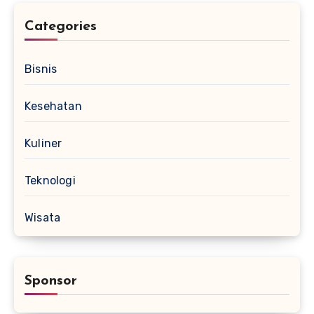
Categories
Bisnis
Kesehatan
Kuliner
Teknologi
Wisata
Sponsor