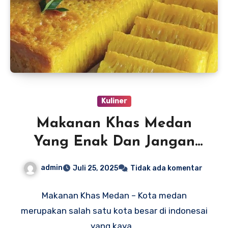
Kuliner
Makanan Khas Medan
Yang Enak Dan Jangan
Kalian Lewat
admin
Juli 25, 2025
Tidak ada komentar
Makanan Khas Medan – Kota medan
merupakan salah satu kota besar di indonesai
yang kaya…