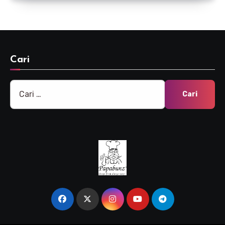
Cari
Cari
untuk: