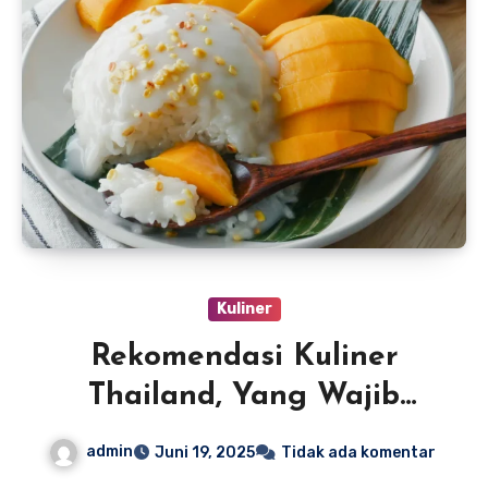
Kuliner
Rekomendasi Kuliner
Thailand, Yang Wajib
Kalian Coba
admin
Juni 19, 2025
Tidak ada komentar