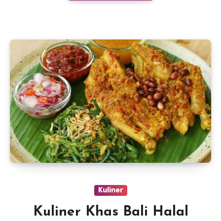
Kuliner
Kuliner Khas Bali Halal