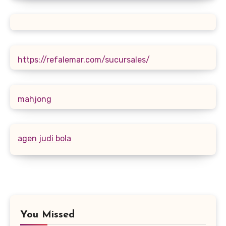
https://refalemar.com/sucursales/
mahjong
agen judi bola
You Missed