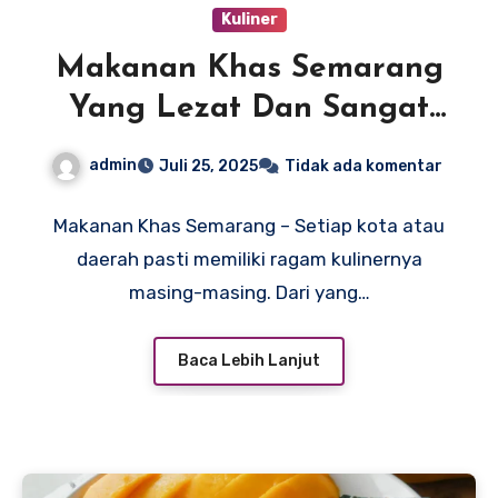
Kuliner
Makanan Khas Semarang
Yang Lezat Dan Sangat
Legend
admin
Juli 25, 2025
Tidak ada komentar
Makanan Khas Semarang – Setiap kota atau
daerah pasti memiliki ragam kulinernya
masing-masing. Dari yang…
Baca Lebih Lanjut