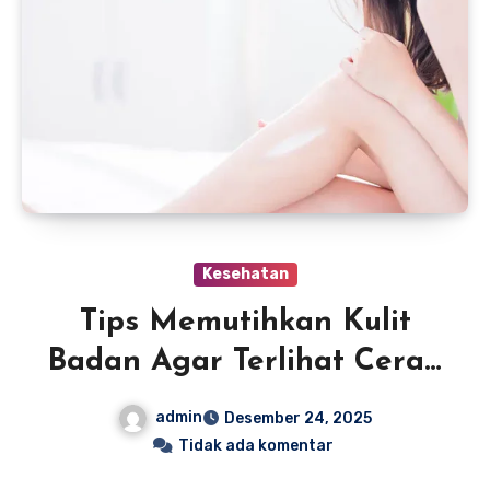
Kesehatan
Tips Memutihkan Kulit
Badan Agar Terlihat Cerah
Dan Sehat
admin
Desember 24, 2025
Tidak ada komentar