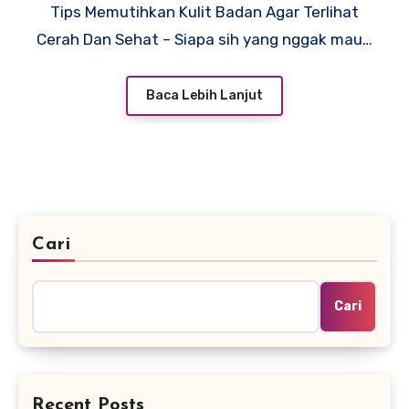
Tips Memutihkan Kulit Badan Agar Terlihat
Cerah Dan Sehat – Siapa sih yang nggak mau…
Baca Lebih Lanjut
Cari
Cari
Recent Posts