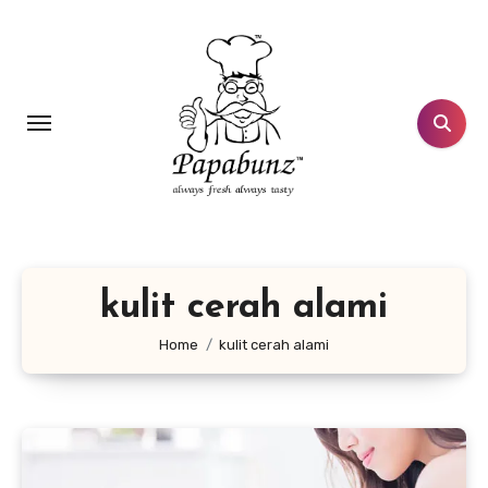
Lewati
ke
konten
kulit cerah alami
Home
kulit cerah alami