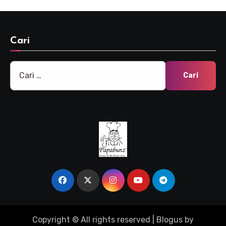
Cari
Cari
untuk:
Copyright © All rights reserved
|
Blogus
by