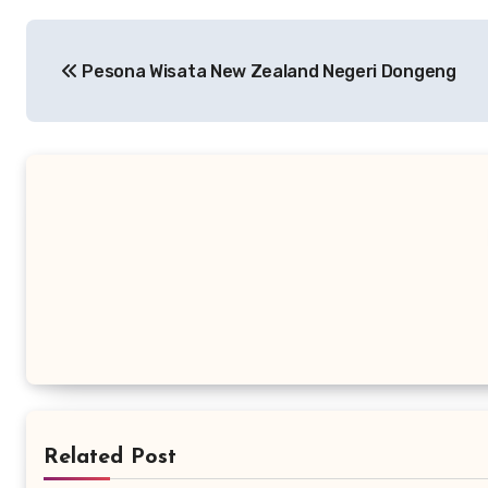
Navigasi
Pesona Wisata New Zealand Negeri Dongeng
pos
Related Post