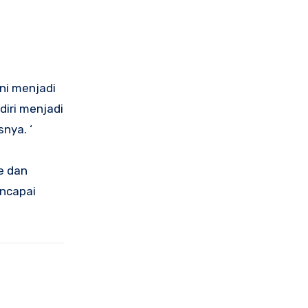
ni menjadi
diri menjadi
nya. ‘
e dan
encapai