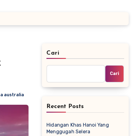
Cari
k
Cari
a australia
Recent Posts
Hidangan Khas Hanoi Yang
Menggugah Selera