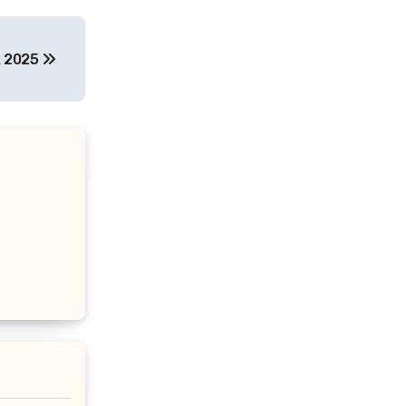
k 2025