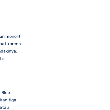
kan monolit
mpat karena
ndakinya.
hi
i Blue
kan tiga
 atau