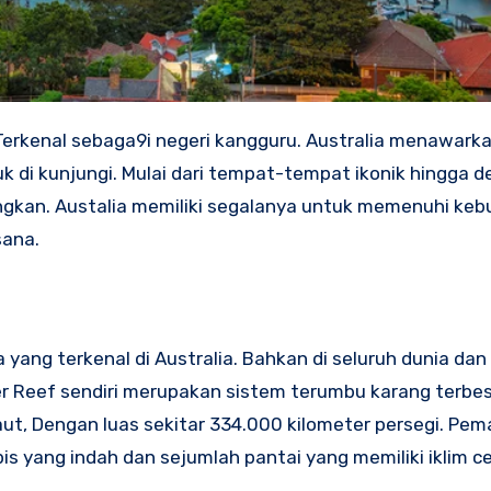
k di kunjungi. Mulai dari tempat-tempat ikonik hingga d
gkan. Austalia memiliki segalanya untuk memenuhi ke
sana.
 yang terkenal di Australia. Bahkan di seluruh dunia dan
r Reef sendiri merupakan sistem terumbu karang terbes
t, Dengan luas sekitar 334.000 kilometer persegi. Pe
is yang indah dan sejumlah pantai yang memiliki iklim c
.