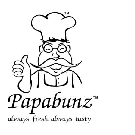
Lewati
ke
konten