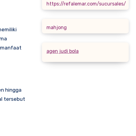
https://refalemar.com/sucursales/
mahjong
emiliki
ima
bermanfaat
agen judi bola
en hingga
l tersebut