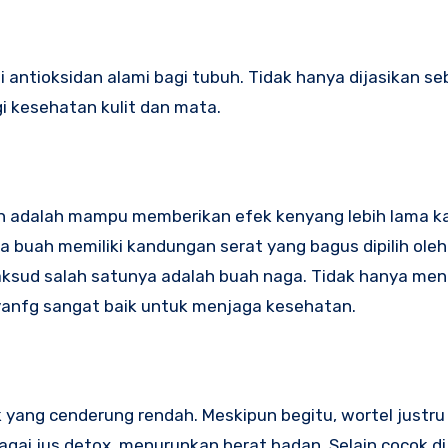
 antioksidan alami bagi tubuh. Tidak hanya dijasikan se
gi kesehatan kulit dan mata.
atan adalah mampu memberikan efek kenyang lebih lama k
a buah memiliki kandungan serat yang bagus dipilih ole
aksud salah satunya adalah buah naga. Tidak hanya me
 yanfg sangat baik untuk menjaga kesehatan.
k yang cenderung rendah. Meskipun begitu, wortel justru
ebagai jus detox, menurunkan berat badan. Selain cocok d