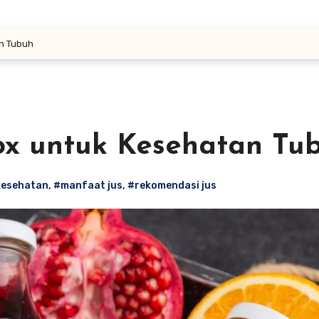
n Tubuh
ox untuk Kesehatan Tu
kesehatan
,
#manfaat jus
,
#rekomendasi jus