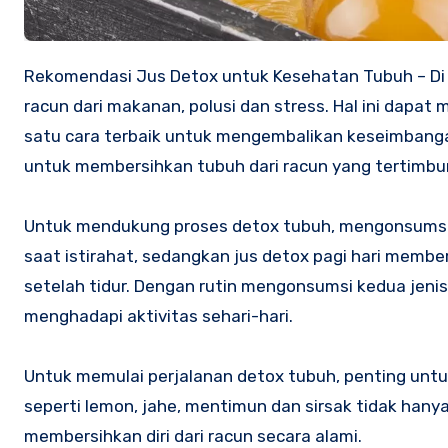
Rekomendasi Jus Detox untuk Kesehatan Tubuh – Di tengah rutinitas yang padat seringkali tubuh kita terpapar berbagai
racun dari makanan, polusi dan stress. Hal ini dap
satu cara terbaik untuk mengembalikan keseimbanga
untuk membersihkan tubuh dari racun yang tertimbu
Untuk mendukung proses detox tubuh, mengonsumsi
saat istirahat, sedangkan jus detox pagi hari mem
setelah tidur. Dengan rutin mengonsumsi kedua jenis 
menghadapi aktivitas sehari-hari.
Untuk memulai perjalanan detox tubuh, penting unt
seperti lemon, jahe, mentimun dan sirsak tidak han
membersihkan diri dari racun secara alami.