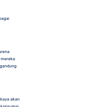
bagai
arena
h mereka
ngandung
 kaya akan
i konsumsi