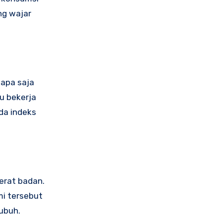
ng wajar
iapa saja
u bekerja
da indeks
erat badan.
mi tersebut
ubuh.