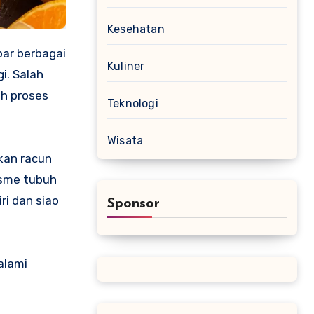
Kesehatan
Kuliner
i. Salah
h proses
Teknologi
Wisata
kan racun
isme tubuh
ri dan siao
Sponsor
alami