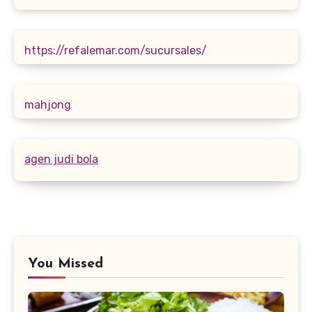
https://refalemar.com/sucursales/
mahjong
agen judi bola
You Missed