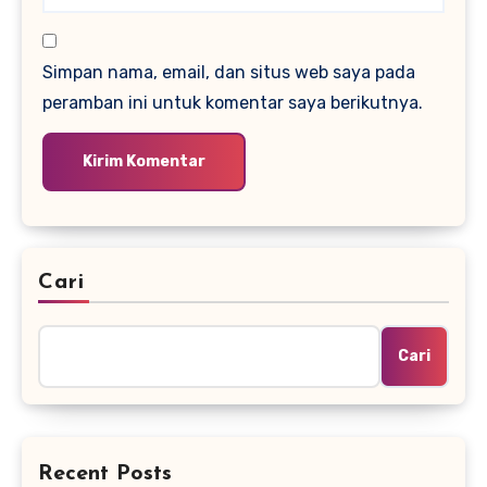
Simpan nama, email, dan situs web saya pada
peramban ini untuk komentar saya berikutnya.
Cari
Cari
Recent Posts