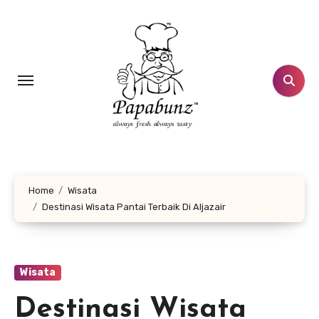
Lewati
ke
konten
Home
Wisata
Destinasi Wisata Pantai Terbaik Di Aljazair
Wisata
Destinasi Wisata