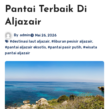
Pantai Terbaik Di
Aljazair
By
admin
Mei 26, 2026
#destinasi laut aljazair
,
#liburan pesisir aljazair
,
#pantai aljazair eksotis
,
#pantai pasir putih
,
#wisata
pantai aljazair