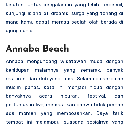
kejutan. Untuk pengalaman yang lebih terpencil,
kunjungi island of dreams, surga yang tenang di
mana kamu dapat merasa seolah-olah berada di
ujung dunia.
Annaba Beach
Annaba mengundang wisatawan muda dengan
kehidupan malamnya yang semarak, banyak
restoran, dan klub yang ramai. Selama bulan-bulan
musim panas, kota ini menjadi hidup dengan
banyaknya acara hiburan, festival, dan
pertunjukan live, memastikan bahwa tidak pernah
ada momen yang membosankan. Daya tarik
tempat ini melampaui suasana sosialnya yang