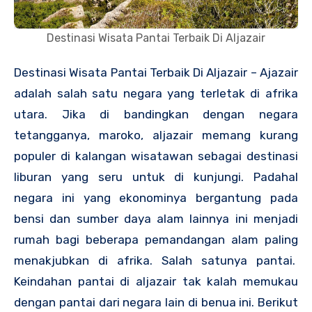
Destinasi Wisata Pantai Terbaik Di Aljazair
Destinasi Wisata Pantai Terbaik Di Aljazair – Ajazair
adalah salah satu negara yang terletak di afrika
utara. Jika di bandingkan dengan negara
tetangganya, maroko, aljazair memang kurang
populer di kalangan wisatawan sebagai destinasi
liburan yang seru untuk di kunjungi. Padahal
negara ini yang ekonominya bergantung pada
bensi dan sumber daya alam lainnya ini menjadi
rumah bagi beberapa pemandangan alam paling
menakjubkan di afrika. Salah satunya pantai.
Keindahan pantai di aljazair tak kalah memukau
dengan pantai dari negara lain di benua ini. Berikut