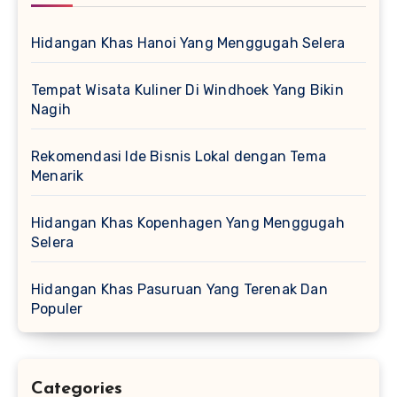
Hidangan Khas Hanoi Yang Menggugah Selera
Tempat Wisata Kuliner Di Windhoek Yang Bikin
Nagih
Rekomendasi Ide Bisnis Lokal dengan Tema
Menarik
Hidangan Khas Kopenhagen Yang Menggugah
Selera
Hidangan Khas Pasuruan Yang Terenak Dan
Populer
Categories