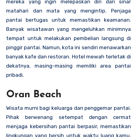
mereka yang ingin melepaskan diri dari sinar
matahari dan mata yang mengintip. Penjaga
pantai bertugas untuk memastikan keamanan.
Banyak wisatawan yang mengeluhkan minimnya
tempat untuk melakukan pembelian langsung di
pinggir pantai. Namun, kota ini sendiri menawarkan
banyak kafe dan restoran. Hotel mewah terletak di
dekatnya, masing-masing memiliki area pantai
pribadi.
Oran Beach
Wisata murni bagi keluarga dan penggemar pantai.
Pihak berwenang setempat dengan cermat
menjaga kebersihan pantai berpasir, memastikan
lingkungan yang bersih untuk waktu luang kamu.