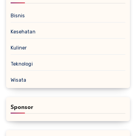
Bisnis
Kesehatan
Kuliner
Teknologi
Wisata
Sponsor