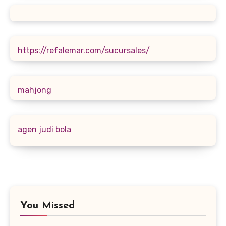
https://refalemar.com/sucursales/
mahjong
agen judi bola
You Missed