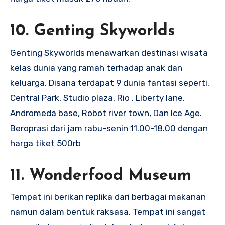
10. Genting Skyworlds
Genting Skyworlds menawarkan destinasi wisata
kelas dunia yang ramah terhadap anak dan
keluarga. Disana terdapat 9 dunia fantasi seperti,
Central Park, Studio plaza, Rio , Liberty lane,
Andromeda base, Robot river town, Dan Ice Age.
Beroprasi dari jam rabu-senin 11.00-18.00 dengan
harga tiket 500rb
11. Wonderfood Museum
Tempat ini berikan replika dari berbagai makanan
namun dalam bentuk raksasa. Tempat ini sangat