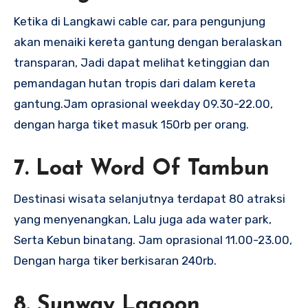
Ketika di Langkawi cable car, para pengunjung
akan menaiki kereta gantung dengan beralaskan
transparan, Jadi dapat melihat ketinggian dan
pemandagan hutan tropis dari dalam kereta
gantung.Jam oprasional weekday 09.30-22.00,
dengan harga tiket masuk 150rb per orang.
7. Loat Word Of Tambun
Destinasi wisata selanjutnya terdapat 80 atraksi
yang menyenangkan, Lalu juga ada water park,
Serta Kebun binatang. Jam oprasional 11.00-23.00,
Dengan harga tiker berkisaran 240rb.
8. Sunway Lagoon