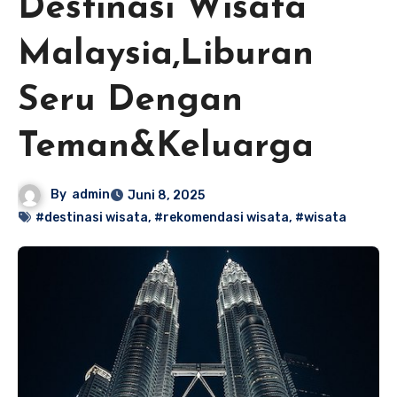
Destinasi Wisata
Malaysia,Liburan
Seru Dengan
Teman&Keluarga
By
admin
Juni 8, 2025
#destinasi wisata
,
#rekomendasi wisata
,
#wisata