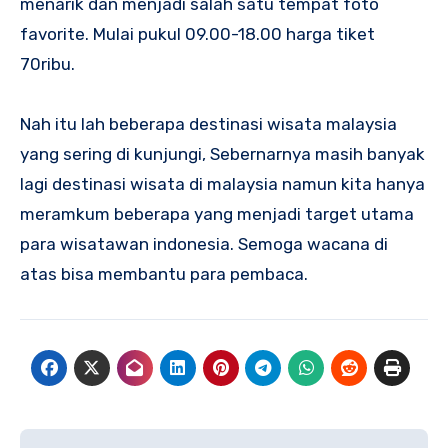
menarik dan menjadi salah satu tempat foto
favorite. Mulai pukul 09.00-18.00 harga tiket
70ribu.
Nah itu lah beberapa destinasi wisata malaysia
yang sering di kunjungi, Sebernarnya masih banyak
lagi destinasi wisata di malaysia namun kita hanya
meramkum beberapa yang menjadi target utama
para wisatawan indonesia. Semoga wacana di
atas bisa membantu para pembaca.
Navigasi