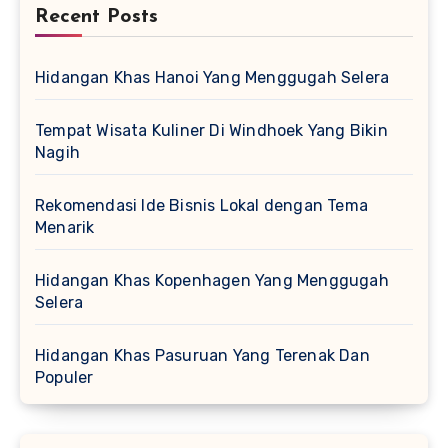
Recent Posts
Hidangan Khas Hanoi Yang Menggugah Selera
Tempat Wisata Kuliner Di Windhoek Yang Bikin
Nagih
Rekomendasi Ide Bisnis Lokal dengan Tema
Menarik
Hidangan Khas Kopenhagen Yang Menggugah
Selera
Hidangan Khas Pasuruan Yang Terenak Dan
Populer