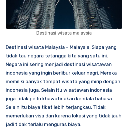
Destinasi wisata malaysia
Destinasi wisata Malaysia – Malaysia, Siapa yang
tidak tau negara tetangga kita yang satu ini.
Negara ini sering menjadi destinasi wisatawan
indonesia yang ingin berlibur keluar negri. Mereka
memiliki banyak tempat wisata yang mirip dengan
indonesia juga. Selain itu wisatawan indonesia
juga tidak perlu khawatir akan kendala bahasa.
Selain itu biaya tiket lebih terjangkau, Tidak
memerlukan visa dan karena lokasi yang tidak jauh
jadi tidak terlalu menguras biaya.