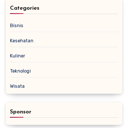
Categories
Bisnis
Kesehatan
Kuliner
Teknologi
Wisata
Sponsor