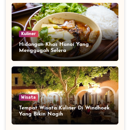
Kuliner
Hidangan Khas Hanoi Yang
Menggugah Selera
Wisata
Tempat Wisata Kuliner Di Windhoek
Yang Bikin Nagih