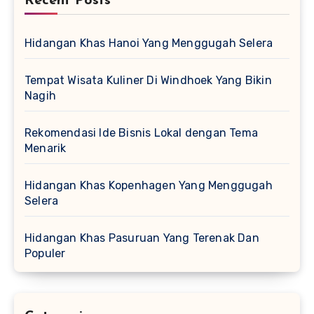
Recent Posts
Hidangan Khas Hanoi Yang Menggugah Selera
Tempat Wisata Kuliner Di Windhoek Yang Bikin
Nagih
Rekomendasi Ide Bisnis Lokal dengan Tema
Menarik
Hidangan Khas Kopenhagen Yang Menggugah
Selera
Hidangan Khas Pasuruan Yang Terenak Dan
Populer