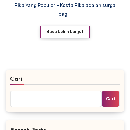
Rika Yang Populer – Kosta Rika adalah surga
bagi…
Baca Lebih Lanjut
Cari
Cari