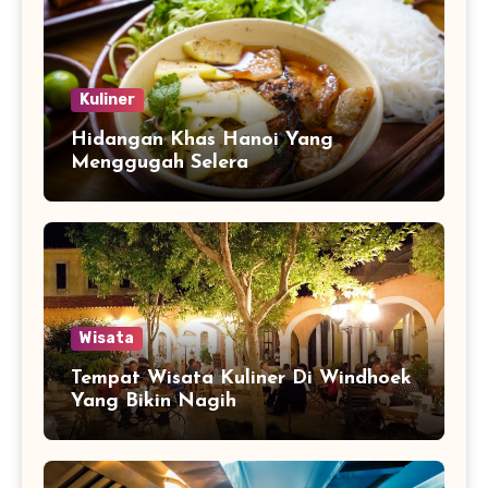
Kuliner
Hidangan Khas Hanoi Yang
Menggugah Selera
Wisata
Tempat Wisata Kuliner Di Windhoek
Yang Bikin Nagih