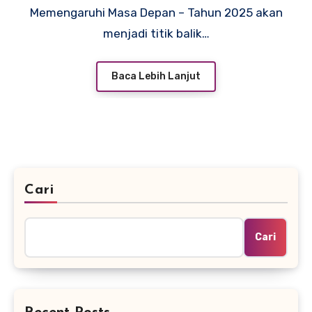
Memengaruhi Masa Depan – Tahun 2025 akan
menjadi titik balik…
Baca Lebih Lanjut
Cari
Cari