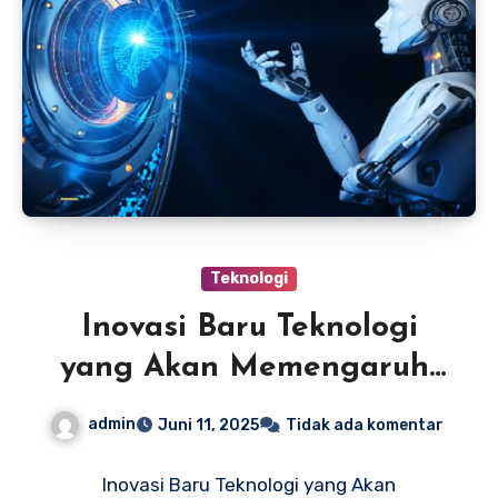
Teknologi
Inovasi Baru Teknologi
yang Akan Memengaruhi
Masa Depan
admin
Juni 11, 2025
Tidak ada komentar
Inovasi Baru Teknologi yang Akan