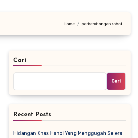
Home
perkembangan robot
Cari
Cari
Recent Posts
Hidangan Khas Hanoi Yang Menggugah Selera