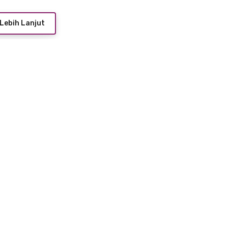
Lebih Lanjut