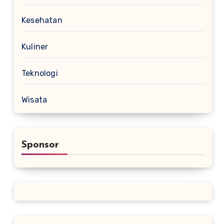
Kesehatan
Kuliner
Teknologi
Wisata
Sponsor