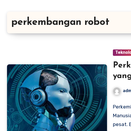
perkembangan robot
Teknol
Per
yan
Man
adm
Perkem
Manusia
pesat.