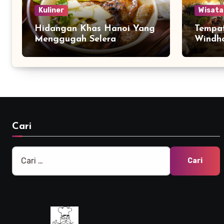
Kuliner
Wisata
Hidangan Khas Hanoi Yang
Tempat
Menggugah Selera
Windho
Cari
Cari
untuk: