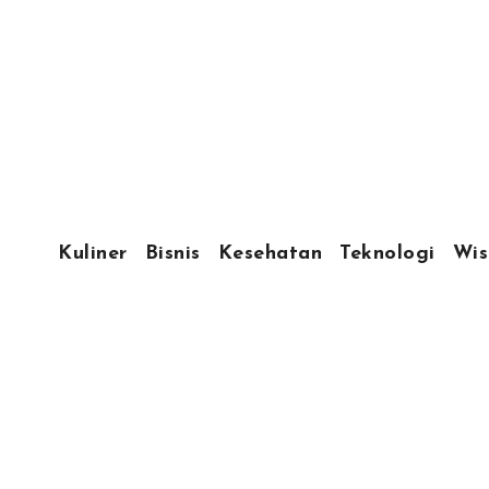
Kuliner
Bisnis
Kesehatan
Teknologi
Wis