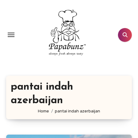
Lewati
ke
konten
pantai indah
azerbaijan
Home
pantai indah azerbaijan