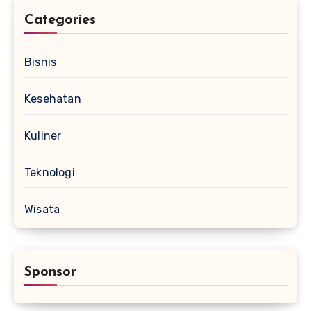
Categories
Bisnis
Kesehatan
Kuliner
Teknologi
Wisata
Sponsor