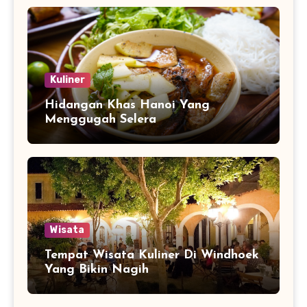
Kuliner
Hidangan Khas Hanoi Yang
Menggugah Selera
Wisata
Tempat Wisata Kuliner Di Windhoek
Yang Bikin Nagih