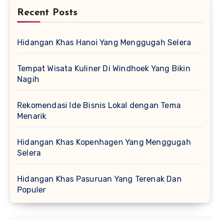
Recent Posts
Hidangan Khas Hanoi Yang Menggugah Selera
Tempat Wisata Kuliner Di Windhoek Yang Bikin
Nagih
Rekomendasi Ide Bisnis Lokal dengan Tema
Menarik
Hidangan Khas Kopenhagen Yang Menggugah
Selera
Hidangan Khas Pasuruan Yang Terenak Dan
Populer