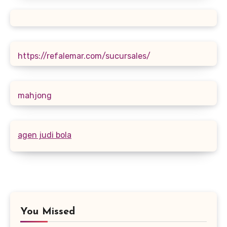
https://refalemar.com/sucursales/
mahjong
agen judi bola
You Missed