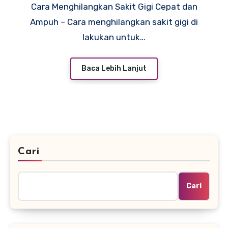
Cara Menghilangkan Sakit Gigi Cepat dan
Ampuh – Cara menghilangkan sakit gigi di
lakukan untuk…
Baca Lebih Lanjut
Cari
Cari