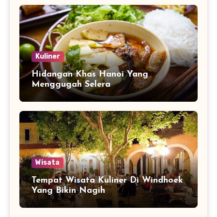
Kuliner
Hidangan Khas Hanoi Yang
Menggugah Selera
Wisata
Tempat Wisata Kuliner Di Windhoek
Yang Bikin Nagih