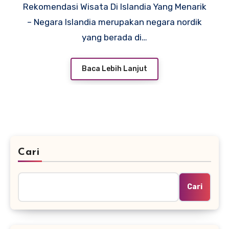
Rekomendasi Wisata Di Islandia Yang Menarik
– Negara Islandia merupakan negara nordik
yang berada di…
Baca Lebih Lanjut
Cari
Cari