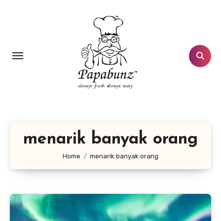
Lewati
ke
konten
menarik banyak orang
Home
menarik banyak orang