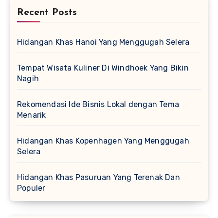
Recent Posts
Hidangan Khas Hanoi Yang Menggugah Selera
Tempat Wisata Kuliner Di Windhoek Yang Bikin
Nagih
Rekomendasi Ide Bisnis Lokal dengan Tema
Menarik
Hidangan Khas Kopenhagen Yang Menggugah
Selera
Hidangan Khas Pasuruan Yang Terenak Dan
Populer