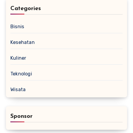
Categories
Bisnis
Kesehatan
Kuliner
Teknologi
Wisata
Sponsor