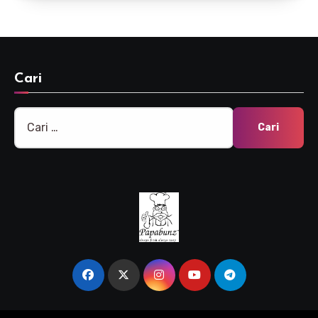
Cari
Cari
untuk: