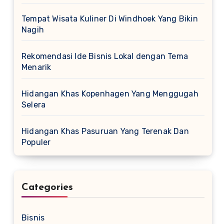
Tempat Wisata Kuliner Di Windhoek Yang Bikin
Nagih
Rekomendasi Ide Bisnis Lokal dengan Tema
Menarik
Hidangan Khas Kopenhagen Yang Menggugah
Selera
Hidangan Khas Pasuruan Yang Terenak Dan
Populer
Categories
Bisnis