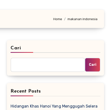
Home
makanan indonesia
Cari
Cari
Recent Posts
Hidangan Khas Hanoi Yang Menggugah Selera