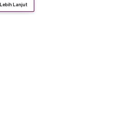
Lebih Lanjut