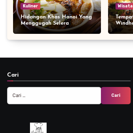
Kuliner
Wisata
Hidangan Khas Hanoi Yang
Tempat
Menggugah Selera
Windho
Cari
Cari
untuk: