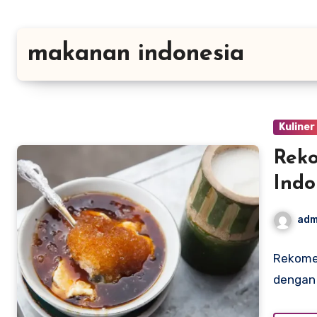
makanan indonesia
Kuliner
Reko
Indo
adm
Rekomen
dengan