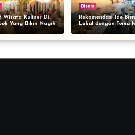
Bisnis
 Wisata Kuliner Di
Rekomendasi Ide Bisn
ek Yang Bikin Nagih
Lokal dengan Tema M