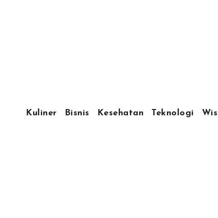
Kuliner
Bisnis
Kesehatan
Teknologi
Wis