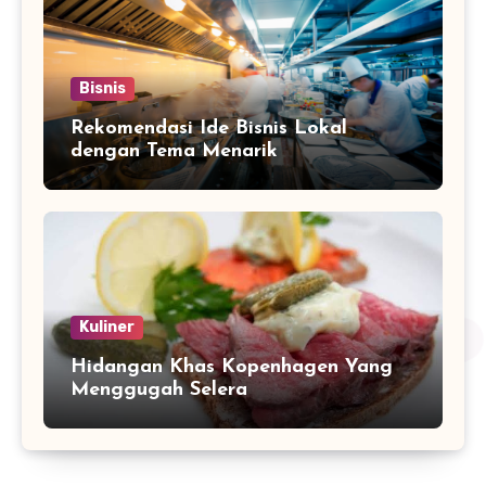
Bisnis
Rekomendasi Ide Bisnis Lokal
dengan Tema Menarik
Kuliner
Hidangan Khas Kopenhagen Yang
Menggugah Selera