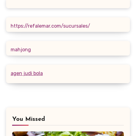
https://refalemar.com/sucursales/
mahjong
agen judi bola
You Missed