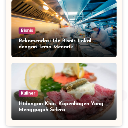
Bisnis
Rekomendasi Ide Bisnis Lokal
dengan Tema Menarik
Kuliner
Hidangan Khas Kopenhagen Yang
Menggugah Selera