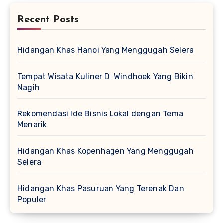
Recent Posts
Hidangan Khas Hanoi Yang Menggugah Selera
Tempat Wisata Kuliner Di Windhoek Yang Bikin
Nagih
Rekomendasi Ide Bisnis Lokal dengan Tema
Menarik
Hidangan Khas Kopenhagen Yang Menggugah
Selera
Hidangan Khas Pasuruan Yang Terenak Dan
Populer