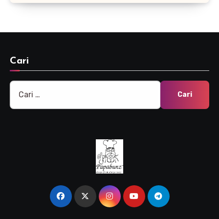
Cari
Cari
untuk: