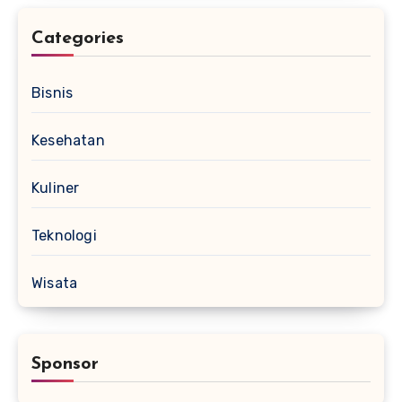
Categories
Bisnis
Kesehatan
Kuliner
Teknologi
Wisata
Sponsor