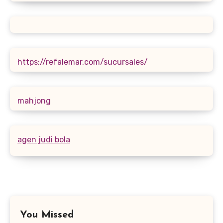
https://refalemar.com/sucursales/
mahjong
agen judi bola
You Missed