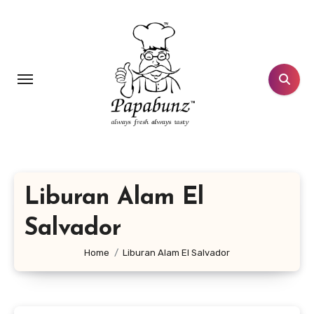
Lewati
ke
konten
Liburan Alam El
Salvador
Home
Liburan Alam El Salvador