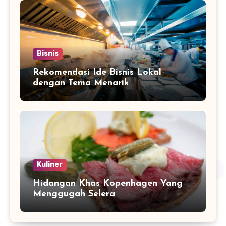
Bisnis
Rekomendasi Ide Bisnis Lokal
dengan Tema Menarik
Kuliner
Hidangan Khas Kopenhagen Yang
Menggugah Selera