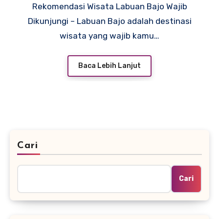
Rekomendasi Wisata Labuan Bajo Wajib
Dikunjungi – Labuan Bajo adalah destinasi
wisata yang wajib kamu…
Baca Lebih Lanjut
Cari
Cari