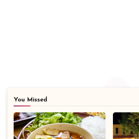
You Missed