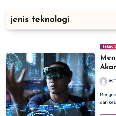
jenis teknologi
Teknol
Meng
Aka
adm
Mengena
dari ke