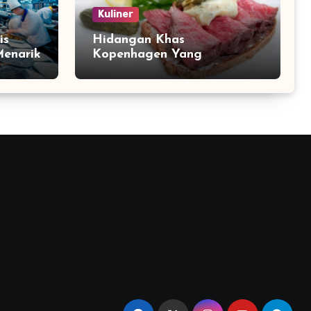
Kuliner
is
Hidangan Khas
enarik
Kopenhagen Yang
Menggugah Selera