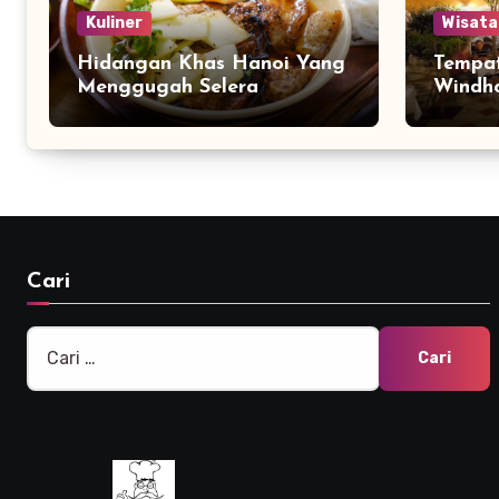
Kuliner
Wisata
Hidangan Khas Hanoi Yang
Tempat
Menggugah Selera
Windho
Cari
Cari
untuk: