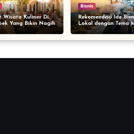
Bisnis
 Wisata Kuliner Di
Rekomendasi Ide Bisn
ek Yang Bikin Nagih
Lokal dengan Tema M