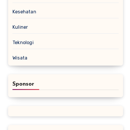
Kesehatan
Kuliner
Teknologi
Wisata
Sponsor