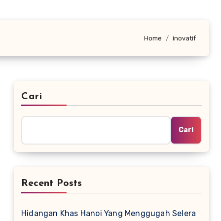
Home
inovatif
Cari
Cari
Recent Posts
Hidangan Khas Hanoi Yang Menggugah Selera