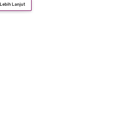
Lebih Lanjut