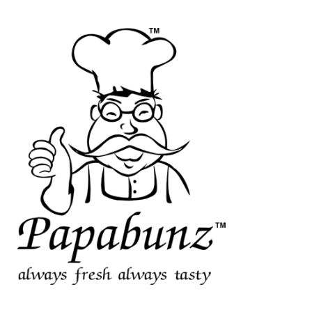
Lewati
ke
konten