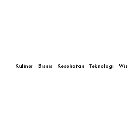
Kuliner
Bisnis
Kesehatan
Teknologi
Wis