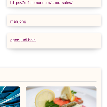
https://refalemar.com/sucursales/
mahjong
agen judi bola