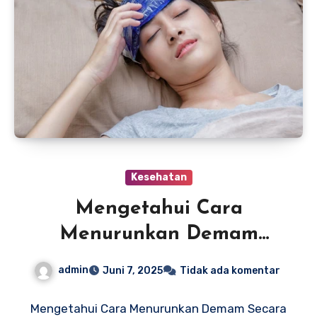
Kesehatan
Mengetahui Cara
Menurunkan Demam
Secara Alami
admin
Juni 7, 2025
Tidak ada komentar
Mengetahui Cara Menurunkan Demam Secara