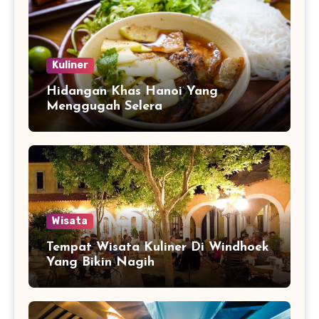
Kuliner
Hidangan Khas Hanoi Yang
Menggugah Selera
Wisata
Tempat Wisata Kuliner Di Windhoek
Yang Bikin Nagih