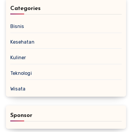
Categories
Bisnis
Kesehatan
Kuliner
Teknologi
Wisata
Sponsor