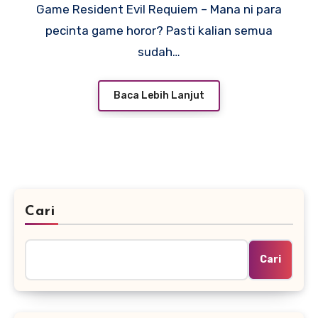
Game Resident Evil Requiem – Mana ni para
pecinta game horor? Pasti kalian semua
sudah…
Baca Lebih Lanjut
Cari
Cari