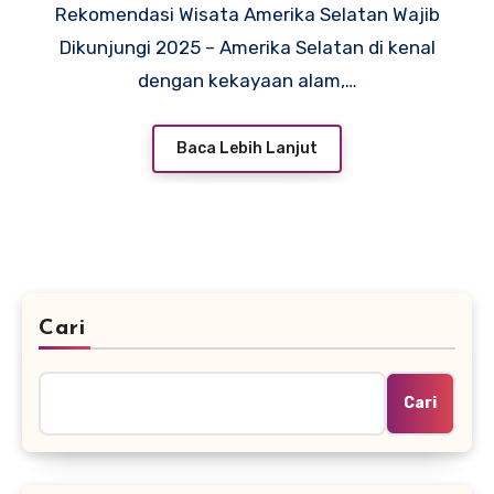
Rekomendasi Wisata Amerika Selatan Wajib
Dikunjungi 2025 – Amerika Selatan di kenal
dengan kekayaan alam,…
Baca Lebih Lanjut
Cari
Cari