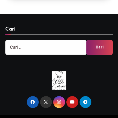
Cari
Cari
untuk: