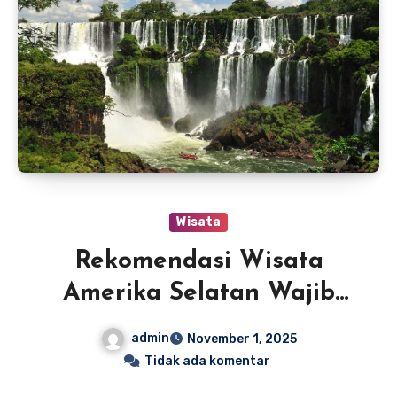
Wisata
Rekomendasi Wisata
Amerika Selatan Wajib
Dikunjungi 2025
admin
November 1, 2025
Tidak ada komentar