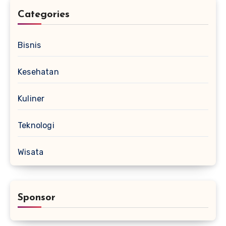
Categories
Bisnis
Kesehatan
Kuliner
Teknologi
Wisata
Sponsor