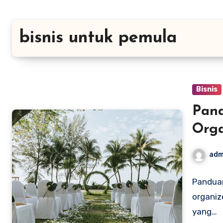
bisnis untuk pemula
Bisnis
Pand
Orga
adm
Panduan
organiz
yang…