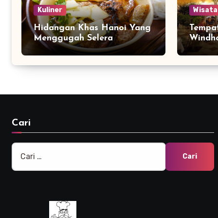
Kuliner
Wisata
Hidangan Khas Hanoi Yang
Tempat
Menggugah Selera
Windho
Cari
Cari
untuk: