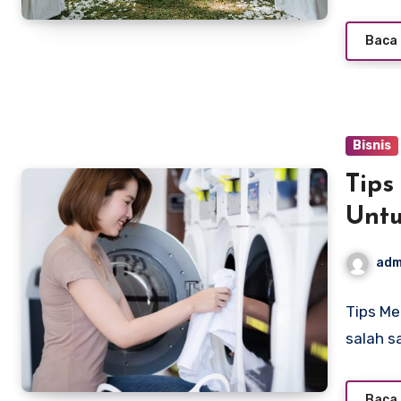
Baca 
Bisnis
Tips
Untu
adm
Tips Me
salah s
Baca 