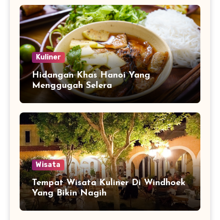
Kuliner
Hidangan Khas Hanoi Yang
Menggugah Selera
Wisata
Tempat Wisata Kuliner Di Windhoek
Yang Bikin Nagih