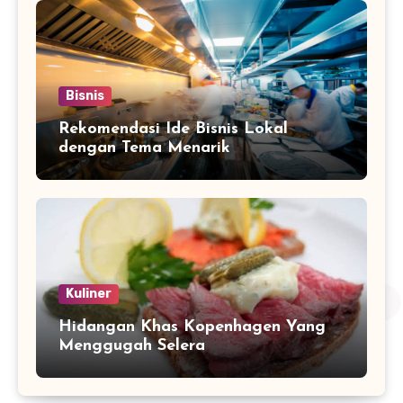
Bisnis
Rekomendasi Ide Bisnis Lokal
dengan Tema Menarik
Kuliner
Hidangan Khas Kopenhagen Yang
Menggugah Selera