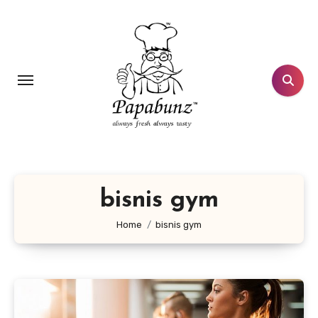
Lewati
ke
konten
bisnis gym
Home
bisnis gym