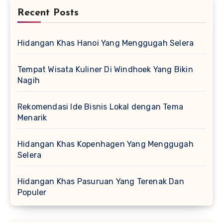
Recent Posts
Hidangan Khas Hanoi Yang Menggugah Selera
Tempat Wisata Kuliner Di Windhoek Yang Bikin
Nagih
Rekomendasi Ide Bisnis Lokal dengan Tema
Menarik
Hidangan Khas Kopenhagen Yang Menggugah
Selera
Hidangan Khas Pasuruan Yang Terenak Dan
Populer